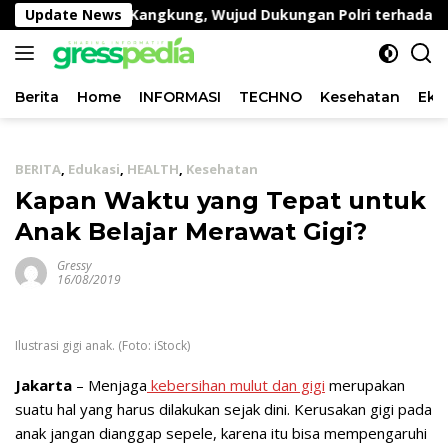
Langsung
auan Lahan Kangkung, Wujud Dukungan Polri terhadap Ket
Update News
ke
konten
Berita
Home
INFORMASI
TECHNO
Kesehatan
Eko
BERITA
,
Edukasi
,
HEALTH
,
Kesehatan
Kapan Waktu yang Tepat untuk
Anak Belajar Merawat Gigi?
Gressy
16/08/2019
Ilustrasi gigi anak. (Foto: iStock)
Jakarta
– Menjaga
kebersihan mulut dan gigi
merupakan
suatu hal yang harus dilakukan sejak dini. Kerusakan gigi pada
anak jangan dianggap sepele, karena itu bisa mempengaruhi