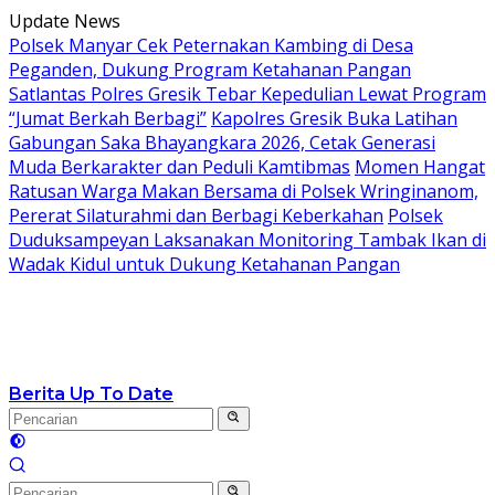
Langsung
Update News
ke
Polsek Manyar Cek Peternakan Kambing di Desa
konten
Peganden, Dukung Program Ketahanan Pangan
Satlantas Polres Gresik Tebar Kepedulian Lewat Program
“Jumat Berkah Berbagi”
Kapolres Gresik Buka Latihan
Gabungan Saka Bhayangkara 2026, Cetak Generasi
Muda Berkarakter dan Peduli Kamtibmas
Momen Hangat
Ratusan Warga Makan Bersama di Polsek Wringinanom,
Pererat Silaturahmi dan Berbagi Keberkahan
Polsek
Duduksampeyan Laksanakan Monitoring Tambak Ikan di
Wadak Kidul untuk Dukung Ketahanan Pangan
Berita Up To Date