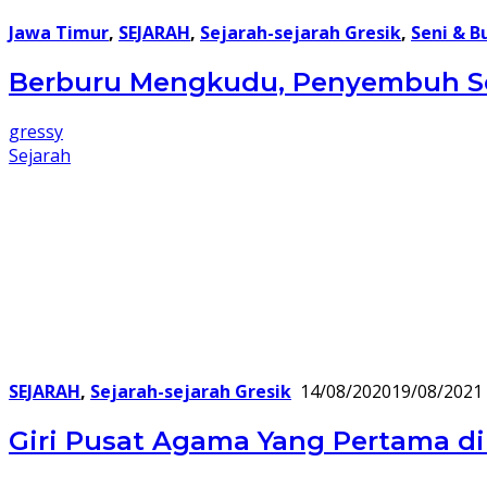
Jawa Timur
,
SEJARAH
,
Sejarah-sejarah Gresik
,
Seni & B
Berburu Mengkudu, Penyembuh Se
gressy
Sejarah
SEJARAH
,
Sejarah-sejarah Gresik
14/08/2020
19/08/2021
Giri Pusat Agama Yang Pertama d