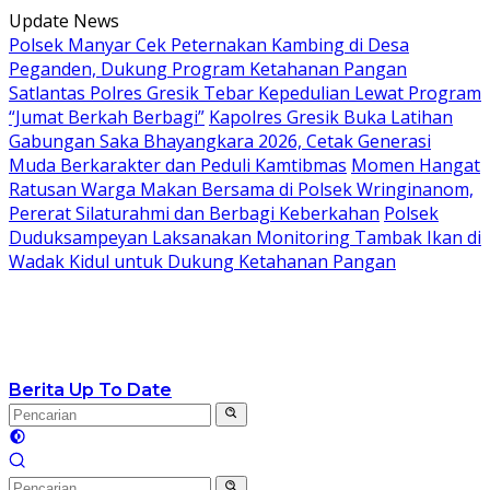
Langsung
Update News
ke
Polsek Manyar Cek Peternakan Kambing di Desa
konten
Peganden, Dukung Program Ketahanan Pangan
Satlantas Polres Gresik Tebar Kepedulian Lewat Program
“Jumat Berkah Berbagi”
Kapolres Gresik Buka Latihan
Gabungan Saka Bhayangkara 2026, Cetak Generasi
Muda Berkarakter dan Peduli Kamtibmas
Momen Hangat
Ratusan Warga Makan Bersama di Polsek Wringinanom,
Pererat Silaturahmi dan Berbagi Keberkahan
Polsek
Duduksampeyan Laksanakan Monitoring Tambak Ikan di
Wadak Kidul untuk Dukung Ketahanan Pangan
Berita Up To Date