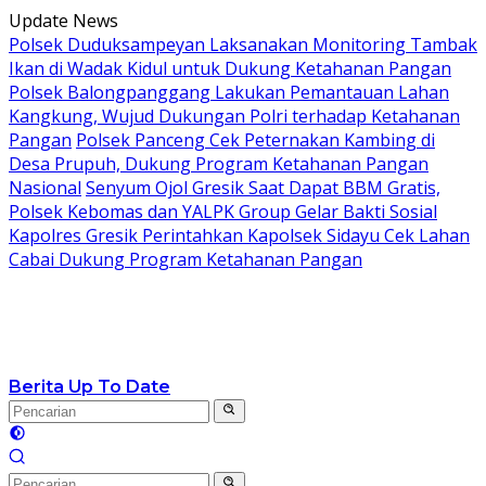
Langsung
Update News
ke
Polsek Duduksampeyan Laksanakan Monitoring Tambak
konten
Ikan di Wadak Kidul untuk Dukung Ketahanan Pangan
Polsek Balongpanggang Lakukan Pemantauan Lahan
Kangkung, Wujud Dukungan Polri terhadap Ketahanan
Pangan
Polsek Panceng Cek Peternakan Kambing di
Desa Prupuh, Dukung Program Ketahanan Pangan
Nasional
Senyum Ojol Gresik Saat Dapat BBM Gratis,
Polsek Kebomas dan YALPK Group Gelar Bakti Sosial
Kapolres Gresik Perintahkan Kapolsek Sidayu Cek Lahan
Cabai Dukung Program Ketahanan Pangan
Berita Up To Date