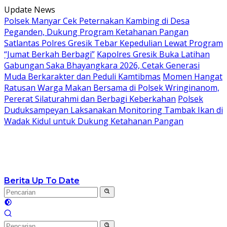
Langsung
Update News
ke
Polsek Manyar Cek Peternakan Kambing di Desa
konten
Peganden, Dukung Program Ketahanan Pangan
Satlantas Polres Gresik Tebar Kepedulian Lewat Program
“Jumat Berkah Berbagi”
Kapolres Gresik Buka Latihan
Gabungan Saka Bhayangkara 2026, Cetak Generasi
Muda Berkarakter dan Peduli Kamtibmas
Momen Hangat
Ratusan Warga Makan Bersama di Polsek Wringinanom,
Pererat Silaturahmi dan Berbagi Keberkahan
Polsek
Duduksampeyan Laksanakan Monitoring Tambak Ikan di
Wadak Kidul untuk Dukung Ketahanan Pangan
Berita Up To Date