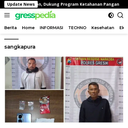
Langsung
i Desa Peganden, Dukung Program Ketahanan Pangan
Update News
ke
konten
Berita
Home
INFORMASI
TECHNO
Kesehatan
Eko
sangkapura