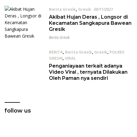
Berita Gresik
,
Gresik
30/11/2021
Akibat Hujan Deras , Longsor di
Kecamatan Sangkapura Bawean
Gresik
Berita Gresik
BERITA
,
Berita Gresik
,
Gresik
,
POLRES
GRESIK
,
VIRAL
19/08/2019
Penganiayaan terkait adanya
Video Viral , ternyata Dilakukan
Oleh Paman nya sendiri
follow us