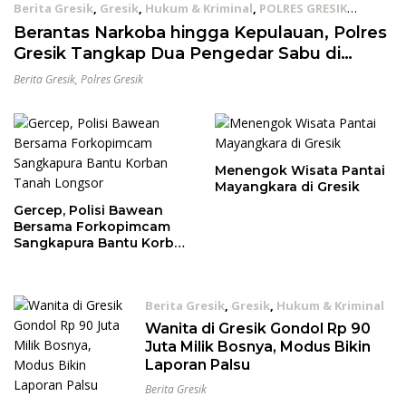
Berita Gresik
,
Gresik
,
Hukum & Kriminal
,
POLRES GRESIK
18/12/2025
Berantas Narkoba hingga Kepulauan, Polres
Gresik Tangkap Dua Pengedar Sabu di
Sangkapura
Berita Gresik
,
Polres Gresik
Menengok Wisata Pantai
Mayangkara di Gresik
Gercep, Polisi Bawean
Bersama Forkopimcam
Sangkapura Bantu Korban
Tanah Longsor
Berita Gresik
,
Gresik
,
Hukum & Kriminal
16/12/2021
Wanita di Gresik Gondol Rp 90
Juta Milik Bosnya, Modus Bikin
Laporan Palsu
Berita Gresik