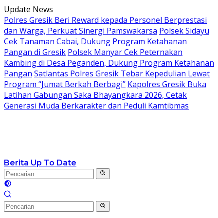
Langsung
Update News
ke
Polres Gresik Beri Reward kepada Personel Berprestasi
konten
dan Warga, Perkuat Sinergi Pamswakarsa
Polsek Sidayu
Cek Tanaman Cabai, Dukung Program Ketahanan
Pangan di Gresik
Polsek Manyar Cek Peternakan
Kambing di Desa Peganden, Dukung Program Ketahanan
Pangan
Satlantas Polres Gresik Tebar Kepedulian Lewat
Program “Jumat Berkah Berbagi”
Kapolres Gresik Buka
Latihan Gabungan Saka Bhayangkara 2026, Cetak
Generasi Muda Berkarakter dan Peduli Kamtibmas
Berita Up To Date